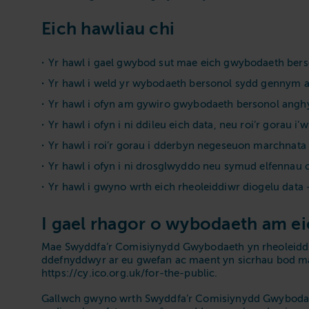
Eich hawliau chi
Yr hawl i gael gwybod sut mae eich gwybodaeth berso
Yr hawl i weld yr wybodaeth bersonol sydd gennym a
Yr hawl i ofyn am gywiro gwybodaeth bersonol ang
Yr hawl i ofyn i ni ddileu eich data, neu roi’r gorau 
Yr hawl i roi’r gorau i dderbyn negeseuon marchnata 
Yr hawl i ofyn i ni drosglwyddo neu symud elfennau o’
Yr hawl i gwyno wrth eich rheoleiddiwr diogelu dat
I gael rhagor o wybodaeth am ei
Mae Swyddfa’r Comisiynydd Gwybodaeth yn rheoleiddio
ddefnyddwyr ar eu gwefan ac maent yn sicrhau bod man
https://cy.ico.org.uk/for-the-public.
Gallwch gwyno wrth Swyddfa’r Comisiynydd Gwybodaet