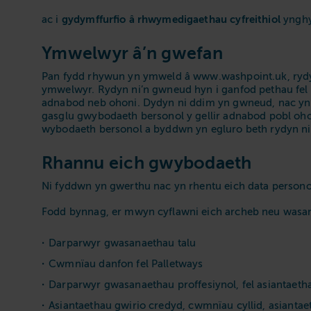
gydymffurfio â rhwymedigaethau cyfreithiol
ac i
ynghyl
Ymwelwyr â’n gwefan
Pan fydd rhywun yn ymweld â www.washpoint.uk, rydy
ymwelwyr. Rydyn ni’n gwneud hyn i ganfod pethau fel
adnabod neb ohoni. Dydyn ni ddim yn gwneud, nac yn 
gasglu gwybodaeth bersonol y gellir adnabod pobl oh
wybodaeth bersonol a byddwn yn egluro beth rydyn ni’
Rhannu eich gwybodaeth
Ni fyddwn yn gwerthu nac yn rhentu eich data personol 
Fodd bynnag, er mwyn cyflawni eich archeb neu wasan
Darparwyr gwasanaethau talu
Cwmnïau danfon fel Palletways
Darparwyr gwasanaethau proffesiynol, fel asiantaetha
Asiantaethau gwirio credyd, cwmnïau cyllid, asiantaeth