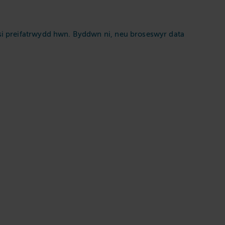
isi preifatrwydd hwn. Byddwn ni, neu broseswyr data