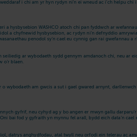
weddaraf i chi am yr hyn rydyn ni’n ei wneud ac i’ch helpu chi i
neri a hysbysebion WASHCO atoch chi pan fyddwch ar wefannau 
ol a chyfnewid hysbysebion, ac rydyn ni’n defnyddio amrywiae
wasanaethau penodol sy’n cael eu cynnig gan rai gwefannau a 
yn seiliedig ar wybodaeth sydd gennym amdanoch chi, neu ar e
 o’r blaen.
r o wybodaeth am gwcis a sut i gael gwared arnynt, darllenwch 
ych gyfrif, neu cyhyd ag y bo angen er mwyn gallu darparu’r 
i bai fod y gyfraith yn mynnu fel arall, bydd eich data’n cael 
iol, datrys anghydfodau, atal twyll neu orfodi ein telerau ac a