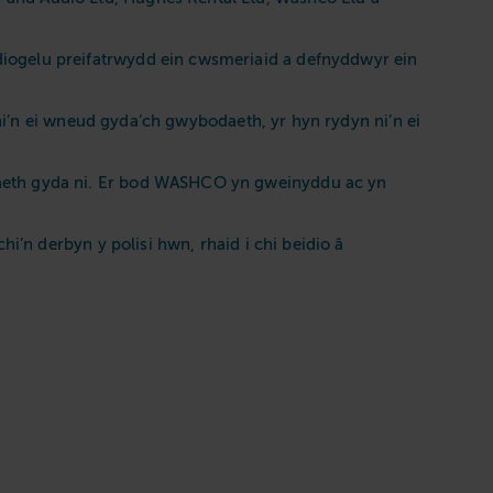
iogelu preifatrwydd ein cwsmeriaid a defnyddwyr ein
 ni’n ei wneud gyda’ch gwybodaeth, yr hyn rydyn ni’n ei
naeth gyda ni. Er bod WASHCO yn gweinyddu ac yn
i’n derbyn y polisi hwn, rhaid i chi beidio â