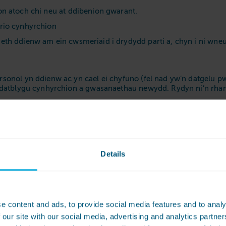
n atoch chi neu at ddibenion gwarant.
rio cynhyrchion
th ddienw am ein cwsmeriaid i drydydd parti a, chyn i ni wn
nol yn ddienw ac yn cael ei chyfuno (fel nad yw’n datgelu pwy
a datblygu cynhyrchion a gwasanaethau newydd. Rydyn ni’n rhan
ghes
ta personol â chwmnïau eraill yng Ngrŵp Hughes, i’n helpu i dd
ro’r grŵp. Fel y nodir ar frig y polisi preifatrwydd hwn, dyma
Details
e content and ads, to provide social media features and to analy
 our site with our social media, advertising and analytics partn