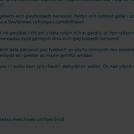
’).
elwch eich gwybodaeth bersonol. Rydyn ni’n cymryd gofal i dd
au a llwyfannau cyfryngau cymdeithasol.
 i roi gwybod i chi am y data rydyn ni’n ei gasglu, yr hyn rydyn
 dewisiadau sydd gennych dros eich gwybodaeth bersonol.
’ eich data personol pan fyddwch yn prynu cynnyrch neu wasa
heolydd ein gwefan ac mae’n gyfrifol amdani.
 i’r polisi hwn sy’n rheoli’r defnydd o’r wefan. Os nad ydych ch
isiadau marchnata unrhyw bryd.