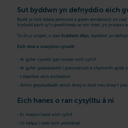
Sut byddwn yn defnyddio eich 
Bydd yr holl ddata personol a gawn amdanoch yn cael e
trydydd parti sy’n gweithredu ar ein rhan, yn prosesu e
fuddiant dilys
Yn ôl yr angen, o dan
, byddwn yn defnyd
Eich enw a manylion cyswllt
Ar gyfer cyswllt gan reolwr eich cyfrif
Ar gyfer gwasanaeth i gwsmeriaid a chymorth gyda 
I ddanfon eich archebion
Anfon gwybodaeth atoch drwy e-bost neu drwy’r po
Eich hanes o ran cysylltu â ni
Er mwyn rheoli eich cyfrif
I’n helpu i reoli eich ymholiad