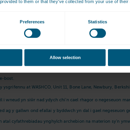
 provided to them or that they’ve collected from your use of their
redig yn Mobbs Way Lowestoft NR32 3AL ac maent yn rhwym wrt
in grŵp.
Preferences
Statistics
ion a gwasanaethau perthnasol.
gennym unrhyw bryd.
Allow selection
e-bost.
y ysgrifennu at WASHCO, Unit 11, Bone Lane, Newbury, Berksh
il i wneud yn siŵr nad ydych chi’n cael rhagor o negeseuon ma
 ag y gallwn ond efallai y byddwch yn dal i gael negeseuon g
yn atal cyfathrebiadau ynghylch archebion na materion sy’n y