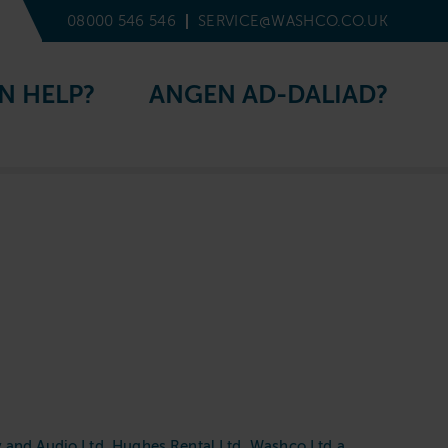
08000 546 546
SERVICE@WASHCO.CO.UK
N HELP?
ANGEN AD-DALIAD?
 and Audio Ltd, Hughes Rental Ltd, Washco Ltd a