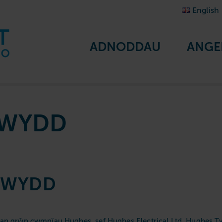
English
ADNODDAU
ANGE
RWYDD
RWYDD
an grŵp cwmnïau Hughes, sef Hughes Electrical Ltd, Hughes Tv