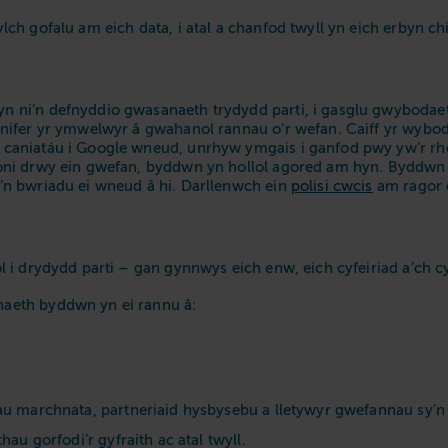
ch gofalu am eich data, i atal a chanfod twyll yn eich erbyn 
n ni’n defnyddio gwasanaeth trydydd parti, i gasglu gwyboda
 nifer yr ymwelwyr â gwahanol rannau o’r wefan. Caiff yr wyb
caniatáu i Google wneud, unrhyw ymgais i ganfod pwy yw’r rhe
oni drwy ein gwefan, byddwn yn hollol agored am hyn. Byddwn 
n bwriadu ei wneud â hi. Darllenwch ein
polisi cwcis
am ragor 
i drydydd parti – gan gynnwys eich enw, eich cyfeiriad a’ch cy
aeth byddwn yn ei rannu â:
u marchnata, partneriaid hysbysebu a lletywyr gwefannau sy’n 
au gorfodi’r gyfraith ac atal twyll.