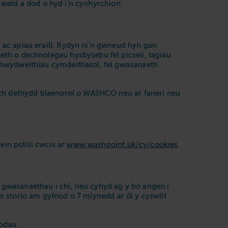
 weld a dod o hyd i’n cynhyrchion.
ac apiau eraill. Rydyn ni’n gwneud hyn gan
th o dechnolegau hysbysebu fel picseli, tagiau
rhwydweithiau cymdeithasol, fel gwasanaeth
ich defnydd blaenorol o WASHCO neu ar faneri neu
ein polisi cwcis ar
www.washpoint.uk/cy/cookies
.
gwasanaethau i chi, neu cyhyd ag y bo angen i
ei storio am gyfnod o 7 mlynedd ar ôl y cyswllt
modau.