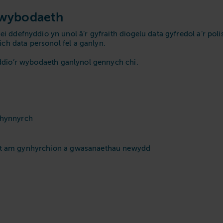
gwybodaeth
i ddefnyddio yn unol â’r gyfraith diogelu data gyfredol a’r pol
ich data personol fel a ganlyn.
dio’r wybodaeth ganlynol gennych chi.
chynnyrch
st am gynhyrchion a gwasanaethau newydd