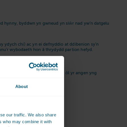
eud hynny, byddwn yn gwneud yn siŵr nad yw’n datgelu
 ydych chi) ac yn ei defnyddio at ddibenion sy’n
nu’r wybodaeth hon â thrydydd partïon hefyd.
arparu gwasanaethau i chi neu yn ôl yr angen yng
’r cwmnïau:
About
se our traffic. We also share
ers who may combine it with