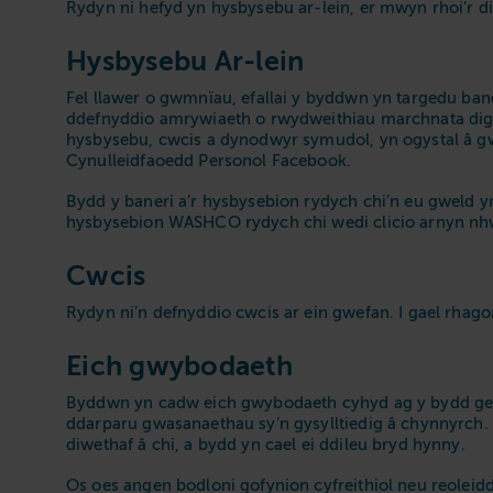
Rydyn ni hefyd yn hysbysebu ar-lein, er mwyn rhoi’r di
Hysbysebu Ar-lein
Fel llawer o gwmnïau, efallai y byddwn yn targedu ba
ddefnyddio amrywiaeth o rwydweithiau marchnata digid
hysbysebu, cwcis a dynodwyr symudol, yn ogystal â g
Cynulleidfaoedd Personol Facebook.
Bydd y baneri a’r hysbysebion rydych chi’n eu gweld 
hysbysebion WASHCO rydych chi wedi clicio arnyn nhw
Cwcis
Rydyn ni’n defnyddio cwcis ar ein gwefan. I gael rhago
Eich gwybodaeth
Byddwn yn cadw eich gwybodaeth cyhyd ag y bydd genn
ddarparu gwasanaethau sy’n gysylltiedig â chynnyrch. On
diwethaf â chi, a bydd yn cael ei ddileu bryd hynny.
Os oes angen bodloni gofynion cyfreithiol neu reoleidd