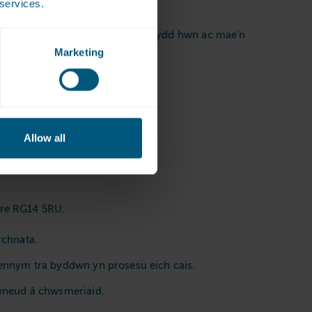
 services.
h delerau’r datganiad preifatrwydd hwn ac mae’n
Marketing
Allow all
ire RG14 5RU.
rchnata.
ennym tra byddwn yn prosesu eich cais.
mwneud â chwsmeriaid.