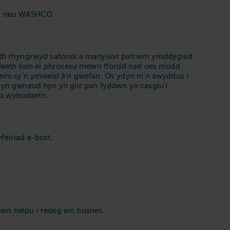
chi neu WASHCO.
eth rhyngrwyd safonol a manylion patrwm ymddygiad
odaeth hon ei phrosesu mewn ffordd nad oes modd
ini sy’n ymweld â’n gwefan. Os ydyn ni’n awyddus i
yn gwneud hyn yn glir pan fyddwn yn casglu’r
o wybodaeth.
feiriad e-bost.
ein helpu i redeg ein busnes.