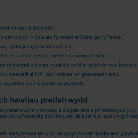
nol yn cael ei defnyddio.
mdanoch chi – Cais am Fynediad at Ddata gan y Testun.
hywir sydd gennym amdanoch chi.
i’w brosesu neu ei gasglu, mewn rhai amgylchiadau.
uniongyrchol a thynnu caniatâd yn ôl ar gyfer unrhyw brosesu a
ch data naill ai i chi neu i ddarparwr gwasanaeth arall.
a – Swyddfa’r Comisiynydd Gwybodaeth.
ch hawliau preifatrwydd
 materion sy’n ymwneud â diogelu data a phreifatrwydd yn y D
ylion cofrestredig pob rheolydd data fel ni ar gael yn gyhoedd
h unrhyw bryd am y ffordd rydyn ni’n defnyddio eich gwyboda