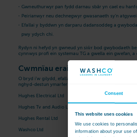
Gwneuthurwyr pan fydd darnau sbâr yn cael eu hanfo
Peirianwyr neu dechnegwyr gwasanaeth sy’n atgywei
Efallai y byddwn yn darparu dadansoddeg a gwybodae
pwy ydych chi.
Rydyn ni hefyd yn gwneud yn siŵr bod gwybodaeth berso
cynnwys profi ein systemau TG a gwella ein gwefan, 
Cwmnïau eraill o fewn Grŵp Hu
O bryd i’w gilydd, efallai y byddwn yn rhannu eich da
nghyd-destun ymarfer ad-drefnu busnes neu ailstrwythu
Consent
Hughes Electrical Ltd
Hughes Tv and Audio Ltd
This website uses cookies
Hughes Rental Ltd
We use cookies to personalis
Washco Ltd
information about your use of