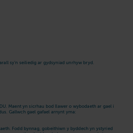
rall sy’n seiliedig ar gydsyniad unrhyw bryd.
U. Maent yn sicrhau bod llawer o wybodaeth ar gael i
us. Gallwch gael gafael arnynt yma:
eth. Fodd bynnag, gobeithiwn y byddech yn ystyried