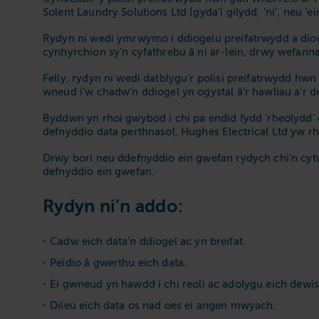
Solent Laundry Solutions Ltd (gyda’i gilydd, ‘ni’, neu ‘ein
Rydyn ni wedi ymrwymo i ddiogelu preifatrwydd a diog
cynhyrchion sy’n cyfathrebu â ni ar-lein, drwy wefann
Felly, rydyn ni wedi datblygu’r polisi preifatrwydd hwn
wneud i’w chadw’n ddiogel yn ogystal â’r hawliau a’r
Byddwn yn rhoi gwybod i chi pa endid fydd ‘rheolydd
defnyddio data perthnasol, Hughes Electrical Ltd yw r
Drwy bori neu ddefnyddio ein gwefan rydych chi’n cytuno
defnyddio ein gwefan.
Rydyn ni’n addo:
Cadw eich data’n ddiogel ac yn breifat.
Peidio â gwerthu eich data.
Ei gwneud yn hawdd i chi reoli ac adolygu eich dew
Dileu eich data os nad oes ei angen mwyach.